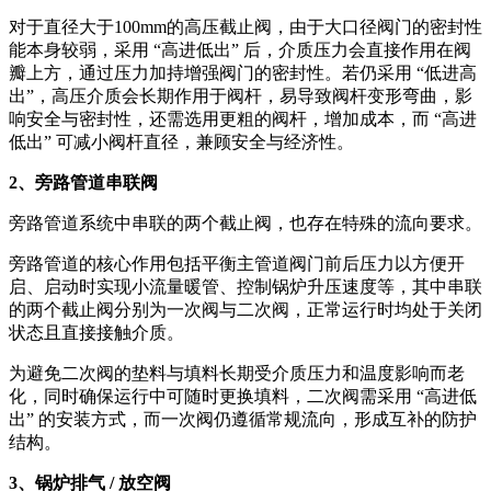
对于直径大于100mm的高压截止阀，由于大口径阀门的密封性
能本身较弱，采用 “高进低出” 后，介质压力会直接作用在阀
瓣上方，通过压力加持增强阀门的密封性。若仍采用 “低进高
出”，高压介质会长期作用于阀杆，易导致阀杆变形弯曲，影
响安全与密封性，还需选用更粗的阀杆，增加成本，而 “高进
低出” 可减小阀杆直径，兼顾安全与经济性。
2、旁路管道串联阀
旁路管道系统中串联的两个截止阀，也存在特殊的流向要求。
旁路管道的核心作用包括平衡主管道阀门前后压力以方便开
启、启动时实现小流量暖管、控制锅炉升压速度等，其中串联
的两个截止阀分别为一次阀与二次阀，正常运行时均处于关闭
状态且直接接触介质。
为避免二次阀的垫料与填料长期受介质压力和温度影响而老
化，同时确保运行中可随时更换填料，二次阀需采用 “高进低
出” 的安装方式，而一次阀仍遵循常规流向，形成互补的防护
结构。
3、锅炉排气 / 放空阀