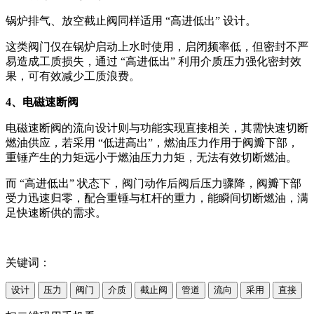
锅炉排气、放空截止阀同样适用 “高进低出” 设计。
这类阀门仅在锅炉启动上水时使用，启闭频率低，但密封不严
易造成工质损失，通过 “高进低出” 利用介质压力强化密封效
果，可有效减少工质浪费。
4、电磁速断阀
电磁速断阀的流向设计则与功能实现直接相关，其需快速切断
燃油供应，若采用 “低进高出”，燃油压力作用于阀瓣下部，
重锤产生的力矩远小于燃油压力力矩，无法有效切断燃油。
而 “高进低出” 状态下，阀门动作后阀后压力骤降，阀瓣下部
受力迅速归零，配合重锤与杠杆的重力，能瞬间切断燃油，满
足快速断供的需求。
关键词：
设计
压力
阀门
介质
截止阀
管道
流向
采用
直接