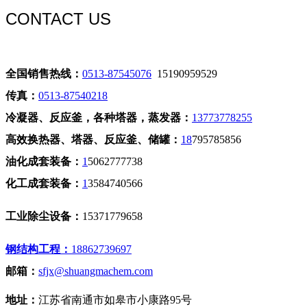
CONTACT US
全国销售热线：
0513-87545076
15190959529
传真：
0513-87540218
冷凝器、反应釜，各种塔器，蒸发器：
13773778255
高效换热器、塔器、反应釜、储罐：
18
795785856
油化成套装备：
1
5062777738
化工成套装备：
1
3584740566
工业除尘设备：
15371779658
钢结构工程：
18862739697
邮箱：
sfjx@shuangmachem.com
地址：
江苏省南通市如皋市小康路95号